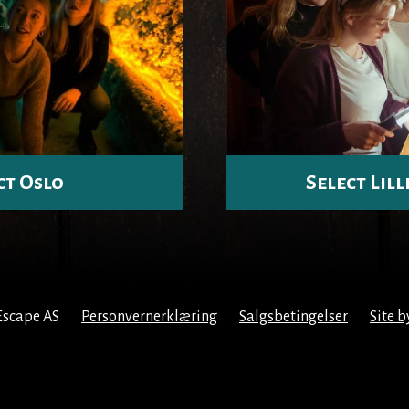
ct Oslo
Select Li
Escape AS
Personvernerklæring
Salgsbetingelser
Site b