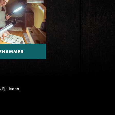
llehammer
y Fjellvann