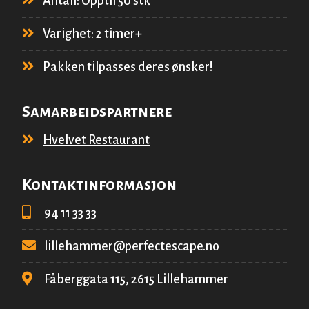
Antall: Opptil 50 stk
Varighet: 2 timer+
Pakken tilpasses deres ønsker!
Samarbeidspartnere
Hvelvet Restaurant
Kontaktinformasjon
94 11 33 33
lillehammer@perfectescape.no
Fåberggata 115, 2615 Lillehammer