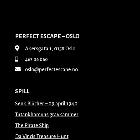
PERFECT ESCAPE – OSLO
Akersgata 1, 0158 Oslo
463 06 060
oslo@perfectescape.no
SPILL
Senk Blücher – 09 april 1940
Tutankhamuns gravkammer
The Pirate Ship
Da Vincis Treasure Hunt